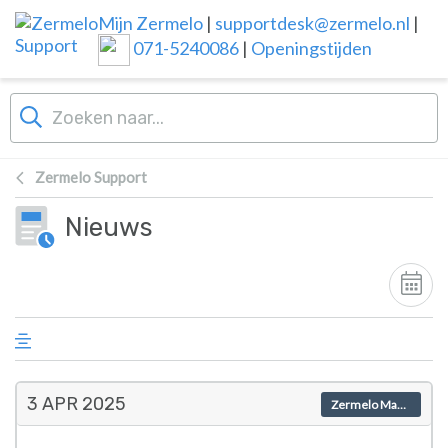
Overslaan naar hoofdinhoud
Mijn Zermelo
|
supportdesk@zermelo.nl
|
071-5240086
|
Openingstijden
Zermelo Support
Nieuws
3 APR
2025
Zermelo Magazine