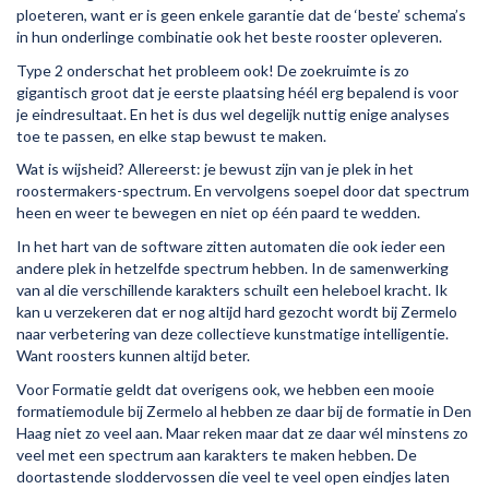
ploeteren, want er is geen enkele garantie dat de ‘beste’ schema’s
in hun onderlinge combinatie ook het beste rooster opleveren.
Type 2 onderschat het probleem ook! De zoekruimte is zo
gigantisch groot dat je eerste plaatsing héél erg bepalend is voor
je eindresultaat. En het is dus wel degelijk nuttig enige analyses
toe te passen, en elke stap bewust te maken.
Wat is wijsheid? Allereerst: je bewust zijn van je plek in het
roostermakers-spectrum. En vervolgens soepel door dat spectrum
heen en weer te bewegen en niet op één paard te wedden.
In het hart van de software zitten automaten die ook ieder een
andere plek in hetzelfde spectrum hebben. In de samenwerking
van al die verschillende karakters schuilt een heleboel kracht. Ik
kan u verzekeren dat er nog altijd hard gezocht wordt bij Zermelo
naar verbetering van deze collectieve kunstmatige intelligentie.
Want roosters kunnen altijd beter.
Voor Formatie geldt dat overigens ook, we hebben een mooie
formatiemodule bij Zermelo al hebben ze daar bij de formatie in Den
Haag niet zo veel aan. Maar reken maar dat ze daar wél minstens zo
veel met een spectrum aan karakters te maken hebben. De
doortastende sloddervossen die veel te veel open eindjes laten