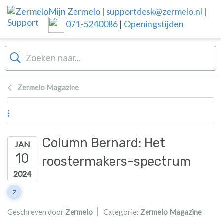
Overslaan naar hoofdinhoud
Mijn Zermelo
|
supportdesk@zermelo.nl
|
071-5240086
|
Openingstijden
Zermelo Magazine
Column Bernard: Het
JAN
10
roostermakers-spectrum
2024
Lijst van auteurs
Z
Zermelo
Geschreven door
Zermelo
Categorie:
Zermelo Magazine