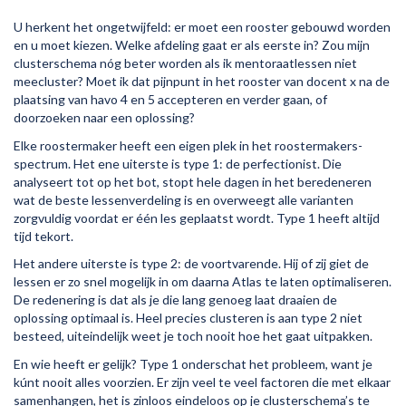
U herkent het ongetwijfeld: er moet een rooster gebouwd worden
en u moet kiezen. Welke afdeling gaat er als eerste in? Zou mijn
clusterschema nóg beter worden als ik mentoraatlessen niet
meecluster? Moet ik dat pijnpunt in het rooster van docent x na de
plaatsing van havo 4 en 5 accepteren en verder gaan, of
doorzoeken naar een oplossing?
Elke roostermaker heeft een eigen plek in het roostermakers-
spectrum. Het ene uiterste is type 1: de perfectionist. Die
analyseert tot op het bot, stopt hele dagen in het beredeneren
wat de beste lessenverdeling is en overweegt alle varianten
zorgvuldig voordat er één les geplaatst wordt. Type 1 heeft altijd
tijd tekort.
Het andere uiterste is type 2: de voortvarende. Hij of zij giet de
lessen er zo snel mogelijk in om daarna Atlas te laten optimaliseren.
De redenering is dat als je die lang genoeg laat draaien de
oplossing optimaal is. Heel precies clusteren is aan type 2 niet
besteed, uiteindelijk weet je toch nooit hoe het gaat uitpakken.
En wie heeft er gelijk? Type 1 onderschat het probleem, want je
kúnt nooit alles voorzien. Er zijn veel te veel factoren die met elkaar
samenhangen, het is zinloos eindeloos op je clusterschema’s te