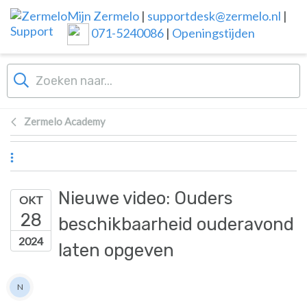
Overslaan naar hoofdinhoud
Mijn Zermelo
|
supportdesk@zermelo.nl
|
071-5240086
|
Openingstijden
Zermelo Academy
Nieuwe video: Ouders
OKT
28
beschikbaarheid ouderavond
2024
laten opgeven
Lijst van auteurs
N
Nienke