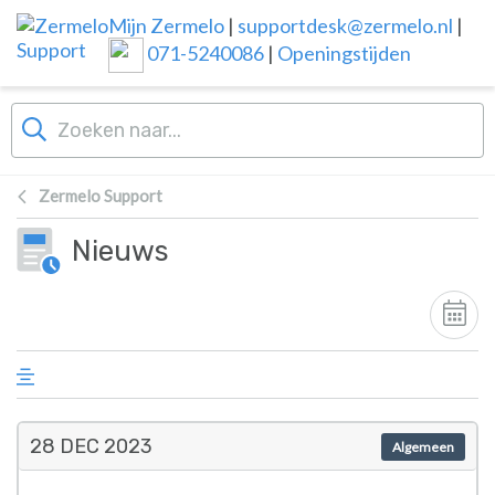
Overslaan naar hoofdinhoud
Mijn Zermelo
|
supportdesk@zermelo.nl
|
071-5240086
|
Openingstijden
Zermelo Support
Nieuws
28 DEC
2023
Algemeen