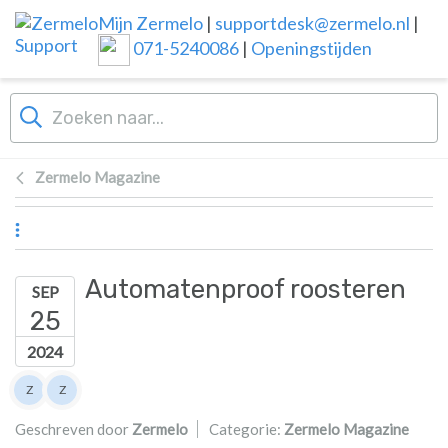
Overslaan naar hoofdinhoud
Mijn Zermelo
|
supportdesk@zermelo.nl
|
071-5240086
|
Openingstijden
Zermelo Magazine
Automatenproof roosteren
SEP
25
2024
Lijst van auteurs
Z
Z
Zermelo
Zermelo
Geschreven door
Zermelo
Categorie:
Zermelo Magazine