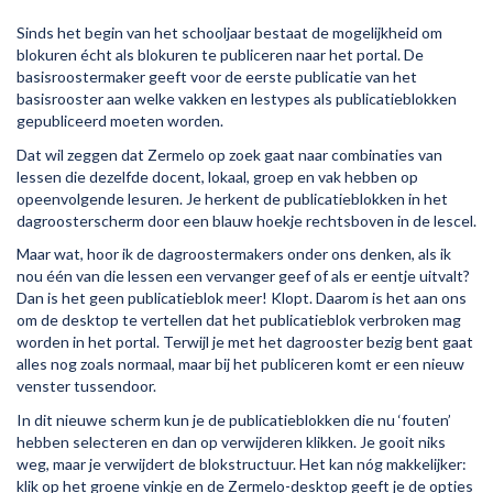
Sinds het begin van het schooljaar bestaat de mogelijkheid om
blokuren écht als blokuren te publiceren naar het portal. De
basisroostermaker geeft voor de eerste publicatie van het
basisrooster aan welke vakken en lestypes als publicatieblokken
gepubliceerd moeten worden.
Dat wil zeggen dat Zermelo op zoek gaat naar combinaties van
lessen die dezelfde docent, lokaal, groep en vak hebben op
opeenvolgende lesuren. Je herkent de publicatieblokken in het
dagroosterscherm door een blauw hoekje rechtsboven in de lescel.
Maar wat, hoor ik de dagroostermakers onder ons denken, als ik
nou één van die lessen een vervanger geef of als er eentje uitvalt?
Dan is het geen publicatieblok meer! Klopt. Daarom is het aan ons
om de desktop te vertellen dat het publicatieblok verbroken mag
worden in het portal. Terwijl je met het dagrooster bezig bent gaat
alles nog zoals normaal, maar bij het publiceren komt er een nieuw
venster tussendoor.
In dit nieuwe scherm kun je de publicatieblokken die nu ‘fouten’
hebben selecteren en dan op verwijderen klikken. Je gooit niks
weg, maar je verwijdert de blokstructuur. Het kan nóg makkelijker:
klik op het groene vinkje en de Zermelo-desktop geeft je de opties