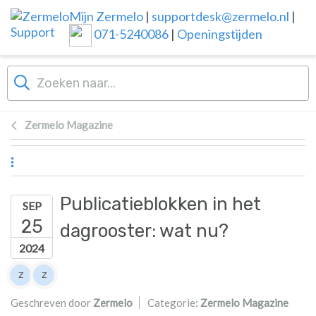
Overslaan naar hoofdinhoud
Mijn Zermelo
|
supportdesk@zermelo.nl
|
071-5240086
|
Openingstijden
Zermelo Magazine
Publicatieblokken in het
SEP
25
dagrooster: wat nu?
2024
Lijst van auteurs
Z
Z
Zermelo
Zermelo
Geschreven door
Zermelo
Categorie:
Zermelo Magazine