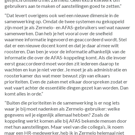
gebruikers aan te maken of aanstellingen goed te zetten.”
“Dat levert overigens ook wel een nieuwe dimensie in de
samenwerking op. Omdat de twee systemen nu gekoppeld
zijn moet je als Zermelo- en AFAS-gebruikers wel wat nauwer
samenwerken. Dan heb je het vooral over de snelheid
waarmee informatie ingevoerd en geaccordeerd wordt. Stel
dat er een nieuwe docent komt en dat je daar al mee wilt
roosteren. Dan ben je voor de informatie afhankelijk van de
informatie die over de AFAS-koppeling komt. Als die invoer
eerst geaccordeerd moet worden zit iedereen daarop te
wachten en kun je niet verder. Je moet je als administratie en
roosterkamer dus wat meer bewust zijn van elkaars
prioriteiten. Even de zaken met elkaar doorspreken zodat er
wat vaart achter de essentiële dingen gezet kan worden. Dan
komt alles in orde.”
“Buiten die prioriteiten in de samenwerking is er nog iets
waar je bij moet nadenken als Zermelo-gebruiker: welke
gegevens wíl je eigenlijk allemaal hebben? Zoals de
koppeling werkt komen alle bij AFAS bekende mensen door
met hun aanstellingen. Maar veel van die collega’s, ik noem
maar een HR-medewerker, heb ik in Zermelo helemaal niet