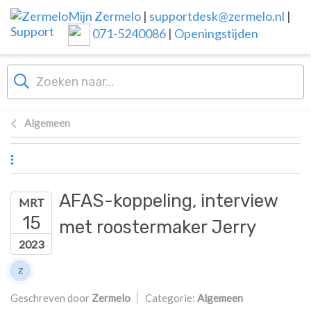
Overslaan naar hoofdinhoud
Mijn Zermelo
|
supportdesk@zermelo.nl
|
071-5240086
|
Openingstijden
Algemeen
AFAS-koppeling, interview
MRT
15
met roostermaker Jerry
2023
Lijst van auteurs
Z
Zermelo
Geschreven door
Zermelo
Categorie:
Algemeen