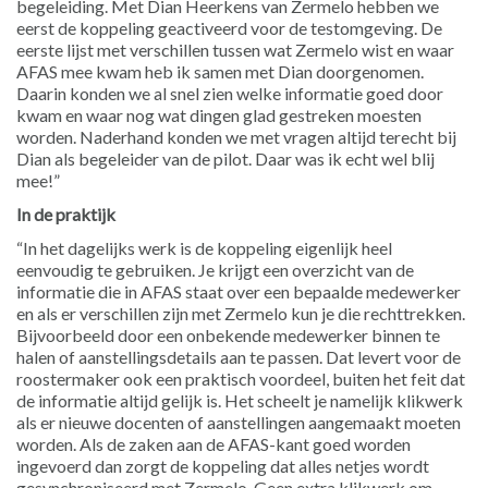
begeleiding. Met Dian Heerkens van Zermelo hebben we
eerst de koppeling geactiveerd voor de testomgeving. De
eerste lijst met verschillen tussen wat Zermelo wist en waar
AFAS mee kwam heb ik samen met Dian doorgenomen.
Daarin konden we al snel zien welke informatie goed door
kwam en waar nog wat dingen glad gestreken moesten
worden. Naderhand konden we met vragen altijd terecht bij
Dian als begeleider van de pilot. Daar was ik echt wel blij
mee!”
In de praktijk
“In het dagelijks werk is de koppeling eigenlijk heel
eenvoudig te gebruiken. Je krijgt een overzicht van de
informatie die in AFAS staat over een bepaalde medewerker
en als er verschillen zijn met Zermelo kun je die rechttrekken.
Bijvoorbeeld door een onbekende medewerker binnen te
halen of aanstellingsdetails aan te passen. Dat levert voor de
roostermaker ook een praktisch voordeel, buiten het feit dat
de informatie altijd gelijk is. Het scheelt je namelijk klikwerk
als er nieuwe docenten of aanstellingen aangemaakt moeten
worden. Als de zaken aan de AFAS-kant goed worden
ingevoerd dan zorgt de koppeling dat alles netjes wordt
gesynchroniseerd met Zermelo. Geen extra klikwerk om