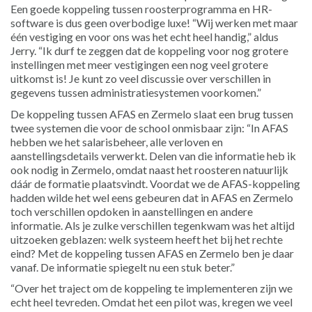
Een goede koppeling tussen roosterprogramma en HR-
software is dus geen overbodige luxe! “Wij werken met maar
één vestiging en voor ons was het echt heel handig,” aldus
Jerry. “Ik durf te zeggen dat de koppeling voor nog grotere
instellingen met meer vestigingen een nog veel grotere
uitkomst is! Je kunt zo veel discussie over verschillen in
gegevens tussen administratiesystemen voorkomen.”
De koppeling tussen AFAS en Zermelo slaat een brug tussen
twee systemen die voor de school onmisbaar zijn: “In AFAS
hebben we het salarisbeheer, alle verloven en
aanstellingsdetails verwerkt. Delen van die informatie heb ik
ook nodig in Zermelo, omdat naast het roosteren natuurlijk
dáár de formatie plaatsvindt. Voordat we de AFAS-koppeling
hadden wilde het wel eens gebeuren dat in AFAS en Zermelo
toch verschillen opdoken in aanstellingen en andere
informatie. Als je zulke verschillen tegenkwam was het altijd
uitzoeken geblazen: welk systeem heeft het bij het rechte
eind? Met de koppeling tussen AFAS en Zermelo ben je daar
vanaf. De informatie spiegelt nu een stuk beter.”
“Over het traject om de koppeling te implementeren zijn we
echt heel tevreden. Omdat het een pilot was, kregen we veel