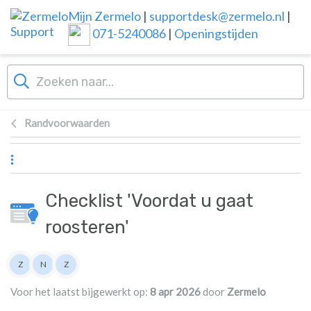
Overslaan naar hoofdinhoud
Mijn Zermelo
|
supportdesk@zermelo.nl
|
071-5240086
|
Openingstijden
Randvoorwaarden
Checklist 'Voordat u gaat
roosteren'
Lijst van auteurs
Z
N
Z
Zermelo
Nienke
Zermelo
Voor het laatst bijgewerkt op:
8 apr 2026
door
Zermelo