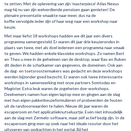
te zetten. Met de oplevering van zijn 'masterpiece' Atlas Nexus
mag hij nu van zijn welverdiende pensioen gaan genieten! De
plenaire presentatie smaakte naar meer, dus na de
koffie vervolgde ieder zijn of haar weg naar een workshop naar
keuze.
Met maar liefst 18 workshops hadden we dit jaar een divers
programma samengesteld. Er waren dit jaar drie keuzerondes in
plaats van twee, met als doel iedereen een programma naar smaak
te geven. We hadden enkele klassieke workshops. Zo namen Bert
en Theo u mee in de geheimen van de desktop, waar Bas en Ruben
dit deden in de schatkamer van gegevens, de domeinen. Ook aan
de dag- en toetsroostermakers was gedacht en deze workshops
werden bijzonder goed bezocht. Er waren ook twee interessante
workshops in samenwerking met onze partners Somtoday en
Magister. Extra leuk waren de zogeheten doe-workshops.
Deelnemers namen hun eigen laptop mee en gingen aan de slag
met hun eigen pakketkeuzeformulieren of probeerden de fouten
uit de randvoorwaarden te halen. Nieuw dit jaar waren de
escaperoom en het applicatieknutseluurtje. Even niet inhoudelijk
aan de slag met Zermelo-software, maar zelf actief bezig zijn. In de
escaperoom ging men op zoek naar het ideale rooster door het
uitvoeren van opdrachten in het portal. Bij het