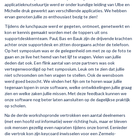
applicatieknutseluurtje werd er onder kundige leiding van Ulbe en
Michelle druk gewerkt aan verschillende applicaties. We hebben
ervan genoten jullie zo enthousiast bezig te zien!
Tijdens de lunchpauze werd er gegeten, ontmoet, genetwerkt en
kon er kennis gemaakt worden met de toppers uit ons
supportdeskkernteam. Paul, Bas en Bauk zijn de drijvende krachten
achter onze supportdesk en zitten doorgaans achter de telefoon.
Op het symposium was er de gelegenheid om met ze op de foto te
gaan en ze live het hemd van het lijf te vragen. Velen van jullie
deden dat ook. Een flink aantal van onze partners was ook
vertegenwoordigd op het symposium. Leuk om te zien dat jullie
niet schroomden om hen vragen te stellen. Ook de wensboom
werd goed bezocht. We vinden het fijn om te horen waar jullie
tegenaan lopen in onze software, welke ontwikkelingen jullie graag
zien en welke zaken jullie missen. Met deze feedback kunnen we
onze software nog beter laten aansluiten op de dagelijkse praktijk
op scholen.
Na de derde workshopronde vertrokken een aantal deelnemers
(met een hoofd vol informatie) weer richting huis, maar er bleven
ook mensen gezellig even napraten tijdens onze borrel. Eenieder
die vertrok kon zijn keycoard inwisselen voor een Zermelo-