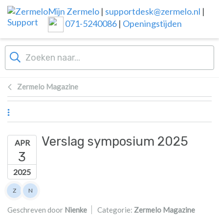
Overslaan naar hoofdinhoud
Mijn Zermelo
|
supportdesk@zermelo.nl
|
071-5240086
|
Openingstijden
Zermelo Magazine
Verslag symposium 2025
APR
3
2025
Lijst van auteurs
Z
N
Zermelo
Nienke
Geschreven door
Nienke
Categorie:
Zermelo Magazine