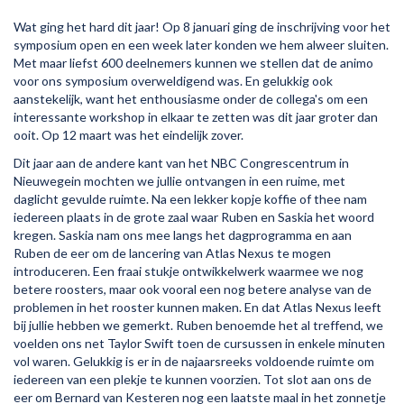
Wat ging het hard dit jaar! Op 8 januari ging de inschrijving voor het
symposium open en een week later konden we hem alweer sluiten.
Met maar liefst 600 deelnemers kunnen we stellen dat de animo
voor ons symposium overweldigend was. En gelukkig ook
aanstekelijk, want het enthousiasme onder de collega's om een
interessante workshop in elkaar te zetten was dit jaar groter dan
ooit. Op 12 maart was het eindelijk zover.
Dit jaar aan de andere kant van het NBC Congrescentrum in
Nieuwegein mochten we jullie ontvangen in een ruime, met
daglicht gevulde ruimte. Na een lekker kopje koffie of thee nam
iedereen plaats in de grote zaal waar Ruben en Saskia het woord
kregen. Saskia nam ons mee langs het dagprogramma en aan
Ruben de eer om de lancering van Atlas Nexus te mogen
introduceren. Een fraai stukje ontwikkelwerk waarmee we nog
betere roosters, maar ook vooral een nog betere analyse van de
problemen in het rooster kunnen maken. En dat Atlas Nexus leeft
bij jullie hebben we gemerkt. Ruben benoemde het al treffend, we
voelden ons net Taylor Swift toen de cursussen in enkele minuten
vol waren. Gelukkig is er in de najaarsreeks voldoende ruimte om
iedereen van een plekje te kunnen voorzien. Tot slot aan ons de
eer om Bernard van Kesteren nog een laatste maal in het zonnetje