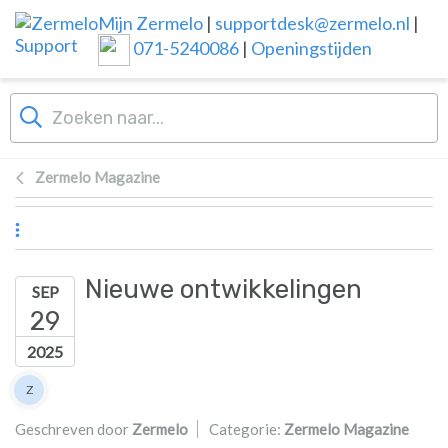
Overslaan naar hoofdinhoud
Mijn Zermelo
|
supportdesk@zermelo.nl
|
071-5240086
|
Openingstijden
Zermelo Magazine
Nieuwe ontwikkelingen
SEP
29
2025
Lijst van auteurs
Z
Zermelo
Geschreven door
Zermelo
Categorie:
Zermelo Magazine