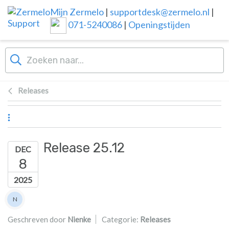
Overslaan naar hoofdinhoud
Mijn Zermelo
|
supportdesk@zermelo.nl
|
071-5240086
|
Openingstijden
Releases
Release 25.12
DEC
8
2025
Lijst van auteurs
N
Nienke
Geschreven door
Nienke
Categorie:
Releases