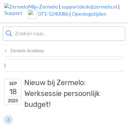
Overslaan naar hoofdinhoud
Mijn Zermelo
|
supportdesk@zermelo.nl
|
071-5240086
|
Openingstijden
Zermelo Academy
Nieuw bij Zermelo:
SEP
18
Werksessie persoonlijk
2025
budget!
Lijst van auteurs
Z
Zermelo