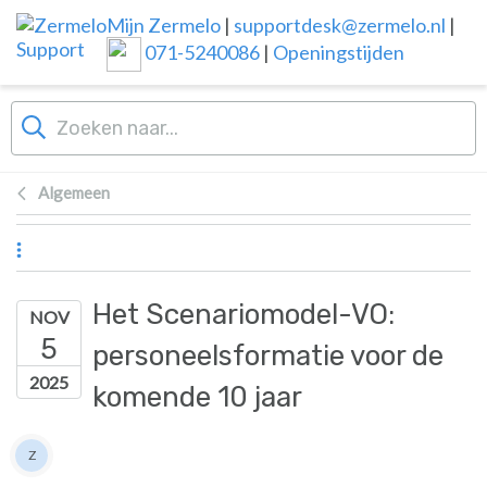
Overslaan naar hoofdinhoud
Mijn Zermelo
|
supportdesk@zermelo.nl
|
071-5240086
|
Openingstijden
Algemeen
Het Scenariomodel-VO:
NOV
5
personeelsformatie voor de
2025
komende 10 jaar
Lijst van auteurs
Z
Zermelo