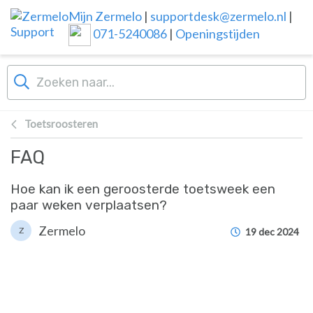
Overslaan naar hoofdinhoud
Mijn Zermelo
|
supportdesk@zermelo.nl
|
071-5240086
|
Openingstijden
Toetsroosteren
FAQ
Hoe kan ik een geroosterde toetsweek een
paar weken verplaatsen?
Zermelo
Z
19 dec 2024