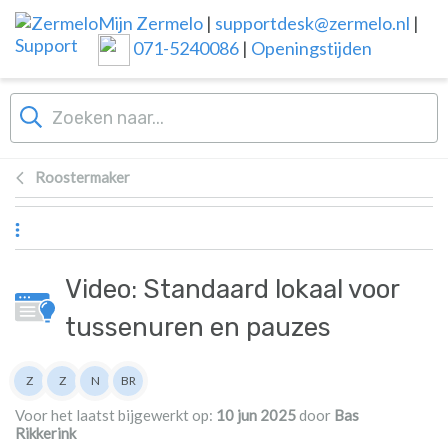
Overslaan naar hoofdinhoud
Mijn Zermelo
|
supportdesk@zermelo.nl
|
071-5240086
|
Openingstijden
Roostermaker
Video: Standaard lokaal voor
tussenuren en pauzes
Lijst van auteurs
Z
Z
N
BR
Zermelo
Zermelo
Nienke
Bas Rikkerink
Voor het laatst bijgewerkt op:
10 jun 2025
door
Bas
Rikkerink