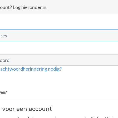
count? Log hieronder in.
wachtwoordherinnering nodig?
ven?
r voor een account