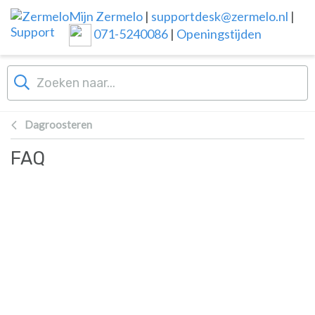
Overslaan naar hoofdinhoud
Mijn Zermelo
|
supportdesk@zermelo.nl
|
071-5240086
|
Openingstijden
Dagroosteren
FAQ