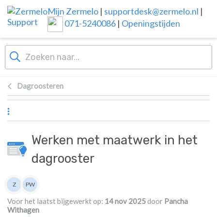
Overslaan naar hoofdinhoud
Mijn Zermelo
|
supportdesk@zermelo.nl
|
071-5240086
|
Openingstijden
Dagroosteren
Werken met maatwerk in het
dagrooster
Lijst van auteurs
Z
PW
Zermelo
Pancha Withagen
Voor het laatst bijgewerkt op:
14 nov 2025
door
Pancha
Withagen