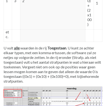
1
3
2
0)
1
+
(2
x1
00
)
et
c.
U vult
alle
waarden in de rij
Toegestaan
. U kunt ze achter
elkaar typen, met een komma ertussen, de software zal ze
netjes op volgorde zetten. In de rij eronder (Strafp. als niet
toegestaan) vult u het aantal strafpunten in wat u hieraan wilt
toekennen. Vergeet niet om ook op de posities waar geen
lessen mogen komen aan te geven dat alleen de waarde 0 is
toegestaan ((0x1) + (0x10) + (0x100)=0), met bijbehorende
strafpunten.