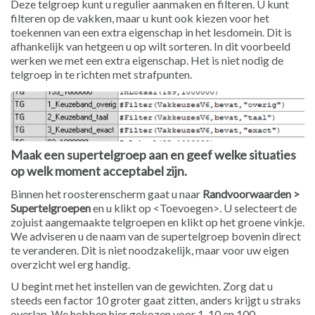
Deze telgroep kunt u regulier aanmaken en filteren. U kunt
filteren op de vakken, maar u kunt ook kiezen voor het
toekennen van een extra eigenschap in het lesdomein. Dit is
afhankelijk van hetgeen u op wilt sorteren. In dit voorbeeld
werken we met een extra eigenschap. Het is niet nodig de
telgroep in te richten met strafpunten.
Maak een supertelgroep aan en geef welke situaties
op welk moment acceptabel zijn.
Binnen het roosterenscherm gaat u naar
Randvoorwaarden >
Supertelgroepen
en u klikt op <Toevoegen>. U selecteert de
zojuist aangemaakte telgroepen en klikt op het groene vinkje.
We adviseren u de naam van de supertelgroep bovenin direct
te veranderen. Dit is niet noodzakelijk, maar voor uw eigen
overzicht wel erg handig.
U begint met het instellen van de gewichten. Zorg dat u
steeds een factor 10 groter gaat zitten, anders krijgt u straks
overlap. We hebben hier gekozen voor 1, 10 en 100.