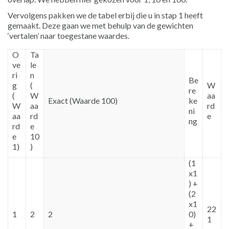
Vervolgens pakken we de tabel erbij die u in stap 1 heeft
gemaakt. Deze gaan we met behulp van de gewichten
‘vertalen’ naar toegestane waardes.
O
Ta
ve
le
ri
n
Be
g
(
W
re
(
W
aa
Exact (Waarde 100)
ke
W
aa
rd
ni
aa
rd
e
ng
rd
e
e
10
1)
)
(1
x1
) +
(2
x1
22
1
2
2
0)
1
+