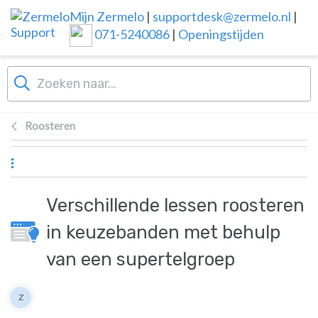
Overslaan naar hoofdinhoud
Mijn Zermelo
|
supportdesk@zermelo.nl
|
071-5240086
|
Openingstijden
Roosteren
Verschillende lessen roosteren
in keuzebanden met behulp
van een supertelgroep
Lijst van auteurs
Z
Zermelo