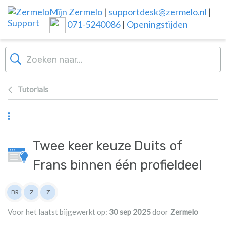
Overslaan naar hoofdinhoud
Mijn Zermelo
|
supportdesk@zermelo.nl
|
071-5240086
|
Openingstijden
Tutorials
Twee keer keuze Duits of
Frans binnen één profieldeel
Lijst van auteurs
BR
Z
Z
Bas Rikkerink
Zermelo
Zermelo
Voor het laatst bijgewerkt op:
30 sep 2025
door
Zermelo