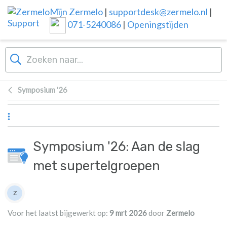
Overslaan naar hoofdinhoud
Mijn Zermelo
|
supportdesk@zermelo.nl
|
071-5240086
|
Openingstijden
Symposium '26
Symposium '26: Aan de slag
met supertelgroepen
Lijst van auteurs
Z
Zermelo
Voor het laatst bijgewerkt op:
9 mrt 2026
door
Zermelo