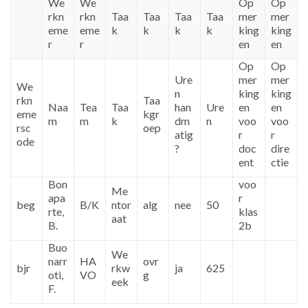
We
We
Op
Op
rkn
rkn
Taa
Taa
Taa
Taa
mer
mer
eme
eme
k
k
k
k
king
king
r
r
en
en
Op
Op
Ure
mer
mer
We
n
king
king
rkn
Taa
Naa
Tea
Taa
han
Ure
en
en
eme
kgr
m
m
k
dm
n
voo
voo
rsc
oep
atig
r
r
ode
?
doc
dire
ent
ctie
Bon
voo
Me
apa
r
beg
B/K
ntor
alg
nee
50
rte,
klas
aat
B.
2b
Buo
We
narr
HA
ovr
bjr
rkw
ja
625
oti,
VO
g
eek
F.