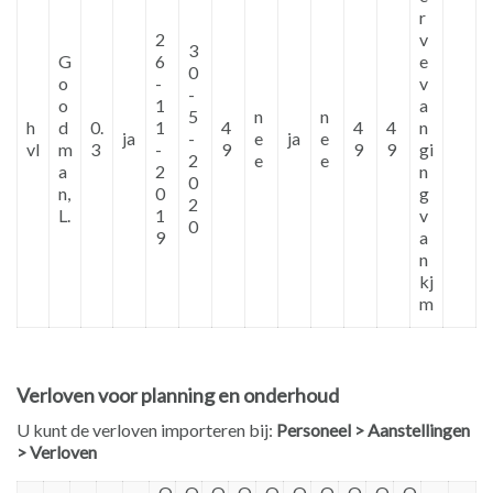
r
2
v
3
G
6
e
0
o
-
v
-
o
1
a
5
n
n
h
d
0.
1
4
4
4
n
ja
-
e
ja
e
vl
m
3
-
9
9
9
gi
2
e
e
a
2
n
0
n,
0
g
2
L.
1
v
0
9
a
n
kj
m
Verloven voor planning en onderhoud
U kunt de verloven importeren bij:
Personeel > Aanstellingen
> Verloven
O
O
O
O
O
O
O
O
O
O