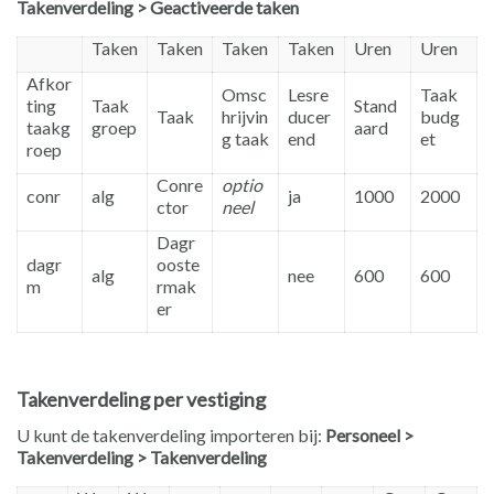
Takenverdeling > Geactiveerde taken
Taken
Taken
Taken
Taken
Uren
Uren
Afkor
Omsc
Lesre
Taak
ting
Taak
Stand
Taak
hrijvin
ducer
budg
taakg
groep
aard
g taak
end
et
roep
Conre
optio
conr
alg
ja
1000
2000
ctor
neel
Dagr
dagr
ooste
alg
nee
600
600
m
rmak
er
Takenverdeling per vestiging
U kunt de takenverdeling importeren bij:
Personeel >
Takenverdeling > Takenverdeling