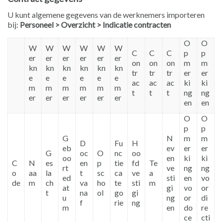
U kunt algemene gegevens van de werknemers importeren
bij:
Personeel > Overzicht > Indicatie contracten
O
O
W
W
W
W
W
W
C
C
C
p
p
er
er
er
er
er
er
on
on
on
m
m
kn
kn
kn
kn
kn
kn
tr
tr
tr
er
er
e
e
e
e
e
e
ac
ac
ac
ki
ki
m
m
m
m
m
m
t
t
t
ng
ng
er
er
er
er
er
er
en
en
O
O
p
p
G
N
m
m
D
Fu
H
eb
ev
er
er
G
oc
O
nc
oo
oo
en
ki
ki
C
N
es
en
p
tie
fd
Te
rt
ve
ng
ng
o
aa
la
t
sc
ca
ve
a
ed
sti
en
vo
de
m
ch
va
ho
te
sti
m
at
gi
vo
or
t
na
ol
go
gi
u
ng
or
di
f
rie
ng
m
en
do
re
ce
cti