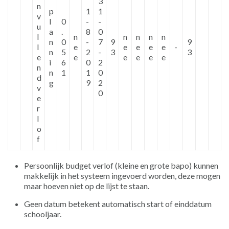
3
n
p
1
1
v
l
0
-
-
u
a
.
8
0
l
n
n
n
n
n
n
0
-
7
9
9
l
e
e
e
e
e
-
n
5
2
-
3
3
e
e
e
e
e
e
i
6
0
2
n
n
1
1
0
d
g
9
2
v
0
e
r
l
o
f
Persoonlijk budget verlof (kleine en grote bapo) kunnen
makkelijk in het systeem ingevoerd worden, deze mogen
maar hoeven niet op de lijst te staan.
Geen datum betekent automatisch start of einddatum
schooljaar.