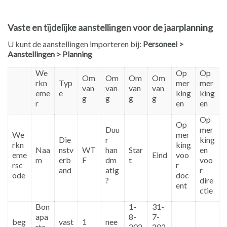
Vaste en tijdelijke aanstellingen voor de jaarplanning
U kunt de aanstellingen importeren bij:
Personeel >
Aanstellingen > Planning
We
Op
Op
Om
Om
Om
Om
rkn
Typ
mer
mer
van
van
van
van
eme
e
king
king
g
g
g
g
r
en
en
Op
Op
Duu
mer
We
mer
Die
r
king
rkn
king
Naa
nstv
WT
han
Star
en
eme
Eind
voo
m
erb
F
dm
t
voo
rsc
r
and
atig
r
ode
doc
?
dire
ent
ctie
Bon
1-
31-
apa
8-
7-
beg
vast
1
nee
rte,
202
202