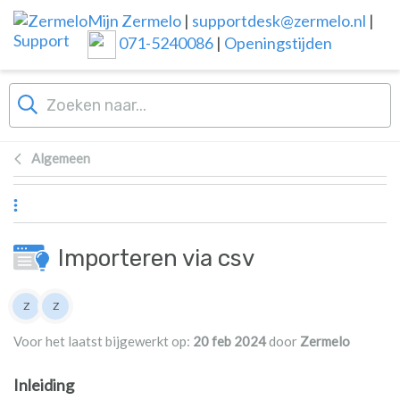
Overslaan naar hoofdinhoud
Mijn Zermelo
|
supportdesk@zermelo.nl
|
071-5240086
|
Openingstijden
Algemeen
Importeren via csv
Lijst van auteurs
Z
Z
Zermelo
Zermelo
Voor het laatst bijgewerkt op:
20 feb 2024
door
Zermelo
Inleiding