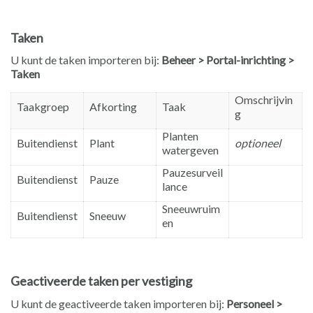
Taken
U kunt de taken importeren bij:
Beheer > Portal-inrichting >
Taken
Omschrijvin
Taakgroep
Afkorting
Taak
g
Planten
Buitendienst
Plant
optioneel
watergeven
Pauzesurveil
Buitendienst
Pauze
lance
Sneeuwruim
Buitendienst
Sneeuw
en
Geactiveerde taken per vestiging
U kunt de geactiveerde taken importeren bij:
Personeel >