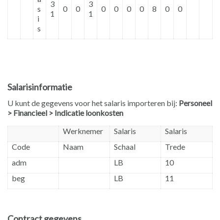
3
3
s
0
0
0
0
0
0
8
0
0
1
1
i
s
Salarisinformatie
U kunt de gegevens voor het salaris importeren bij:
Personeel
> Financieel > Indicatie loonkosten
Werknemer
Salaris
Salaris
Code
Naam
Schaal
Trede
adm
LB
10
beg
LB
11
Contract gegevens