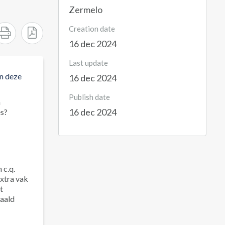
Zermelo
Creation date
16 dec 2024
Last update
an deze
16 dec 2024
Publish date
n
16 dec 2024
es?
 c.q.
extra vak
t
paald