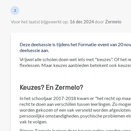
Lijst van auteurs
Z
Zermelo
Voor het laatst bijgewerkt op:
16 dec 2024
door
Zermelo
Deze deelsessie is tijdens het Formatie-event van 20 n
deelsessie aan.
Vrijwel alle scholen doen wet iets met "keuzes". Of het 
flexlessen. Maar keuzes aanbieden betekent ook keuzes 
Keuzes? En Zermelo?
In het schooljaar 2017-2018 kwam er "het recht op maat
recht te doen aan verschillen tussen leerlingen. Zo mog
worden gekozen of een vak versneld worden afgesloten. O
persoonlijke omstandigheden, psychische problemen etc
vak te volgen.
Binnen Zermelo kunnen deze keuzes netjes worden verwerkt