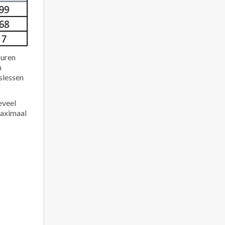
-uren
n
slessen
eveel
maximaal