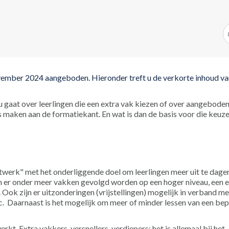
ovember 2024 aangeboden. Hieronder treft u de verkorte inhoud v
nu gaat over leerlingen die een extra vak kiezen of over aangebode
maken aan de formatiekant. En wat is dan de basis voor die keuz
werk" met het onderliggende doel om leerlingen meer uit te dagen
en er onder meer vakken gevolgd worden op een hoger niveau, een 
ok zijn er uitzonderingen (vrijstellingen) mogelijk in verband me
. Daarnaast is het mogelijk om meer of minder lessen van een be
. Extra vakkers, versnellers, verdiepers: het is allemaal bij het