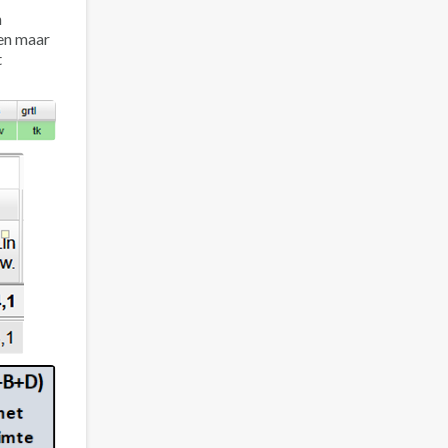
n
en maar
t