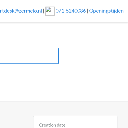
rtdesk@zermelo.nl
|
071-5240086
|
Openingstijden
Creation date