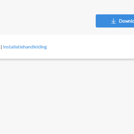
Downl
|
Installatiehandleiding